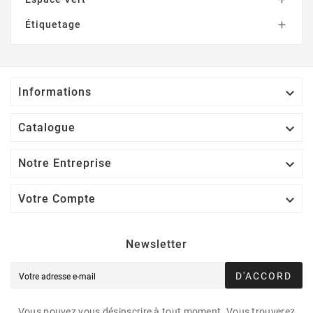
Étiquetage


Informations

Catalogue

Notre Entreprise

Votre Compte
Newsletter
D'ACCORD
Vous pouvez vous désinscrire à tout moment. Vous trouverez