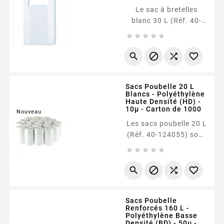
Fabriqué en
Le sac à bretelles
polyéthylène basse
blanc 30 L (Réf. 40-
densité (BD) d'une
130488) est un produit





épaisseur de <b data-
polyvalent conçu pour
index-in-node="256"...
le transport de




marchandises et la
gestion des déchets.
Sacs Poubelle 20 L
Sa particularité réside
Blancs - Polyéthylène
dans son épaisseur
Haute Densité (HD) -
renforcée de 50
10µ - Carton de 1000
Nouveau
microns , ce qui le rend
Les sacs poubelle 20 L
particulièrement
(Réf. 40-124055) sont
robuste et conforme
conçus en





aux réglementations
polyéthylène haute
sur les...
densité (HD) d'une




épaisseur de 10
microns .
Sacs Poubelle
Spécialement adaptés
Renforcés 160 L -
à la collecte de
Polyéthylène Basse
déchets légers dans
Densité (BD) - 50µ -