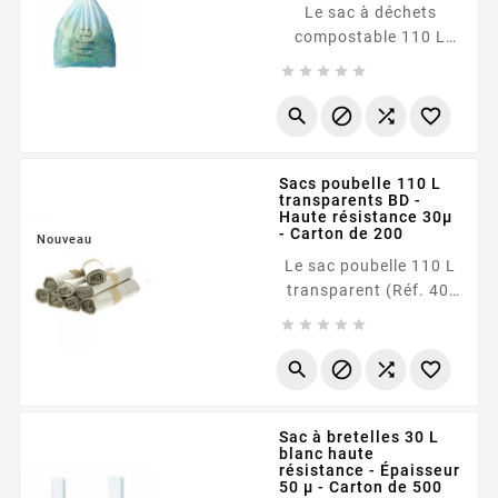
respect de
Le sac à déchets
l'environnement grâce
compostable 110 L
à sa fermeture par
(Réf. 40-124185) est





<b...
la solution grand
format pour la collecte




et la valorisation des
biodéchets. Fabriqué
Sacs poubelle 110 L
en France à partir de
transparents BD -
fécule de pomme de
Haute résistance 30µ
terre , ce sac de type
- Carton de 200
Nouveau
traditionnel offre une
Le sac poubelle 110 L
épaisseur renforcée de
transparent (Réf. 40-
<b data-index-in-
124115) est conçu





node="248"...
pour les
professionnels




exigeant une visibilité
totale du contenu des
Sac à bretelles 30 L
déchets pour faciliter
blanc haute
le tri sélectif ou
résistance - Épaisseur
renforcer la sécurité.
50 µ - Carton de 500