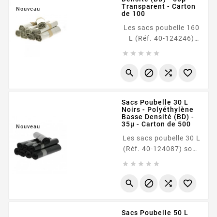
Transparent - Carton
les bureaux, sanitaires
Nouveau
de 100
ou environnements
Les sacs poubelle 160
médicaux, ils se
L (Réf. 40-124246)
distinguent par leur <b
sont conçus en
data-index-in-





polyéthylène basse
node="253"...
densité (BD) de 50




microns , offrant une
excellente résistance à
Sacs Poubelle 30 L
la perforation et à la
Noirs - Polyéthylène
déchirure. Leur
Basse Densité (BD) -
transparence permet
35µ - Carton de 500
Nouveau
une identification
Les sacs poubelle 30 L
rapide du contenu,
(Réf. 40-124087) sont
idéale pour le tri
conçus en





sélectif ou les
polyéthylène basse
protocoles de...
densité (BD) avec une




épaisseur robuste de
35 microns .
Sacs Poubelle 50 L
Contrairement aux