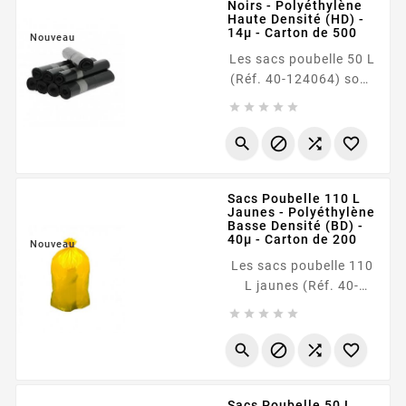
Noirs - Polyéthylène
sacs standards, leur
Haute Densité (HD) -
composition BD leur
14µ - Carton de 500
Nouveau
confère une élasticité
Les sacs poubelle 50 L
supérieure, les rendant
(Réf. 40-124064) sont
particulièrement
fabriqués en





résistants à la
polyéthylène haute
perforation et aux...
densité (HD) avec une




épaisseur de 14
microns .
Sacs Poubelle 110 L
Spécialement conçus
Jaunes - Polyéthylène
pour la collecte de
Basse Densité (BD) -
déchets légers, ils
40µ - Carton de 200
Nouveau
bénéficient d'une
Les sacs poubelle 110
soudure en étoile qui
L jaunes (Réf. 40-
assure une...
124123) sont conçus





en polyéthylène basse
densité (BD) avec une




épaisseur renforcée de
40 microns . Leur
Sacs Poubelle 50 L
couleur jaune vive