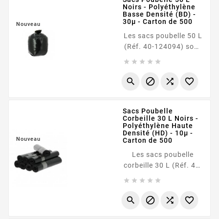
Noirs - Polyéthylène
facilite l'identification
Basse Densité (BD) -
immédiate des flux de
30µ - Carton de 500
Nouveau
déchets, ce qui les
Les sacs poubelle 50 L
rend parfaits pour le
(Réf. 40-124094) sont
tri sélectif ou les
conçus en





protocoles...
polyéthylène basse
densité (BD) avec une




épaisseur robuste de
30 microns . Cette
Sacs Poubelle
matière haut de
Corbeille 30 L Noirs -
gamme leur confère
Polyéthylène Haute
une élasticité
Densité (HD) - 10µ -
Nouveau
Carton de 500
supérieure, les rendant
particulièrement
Les sacs poubelle
résistants à la
corbeille 30 L (Réf. 40-
perforation et à la
124056) sont





déchirure par rapport
spécialement conçus
aux...
pour la collecte des




déchets légers de
bureau. Fabriqués en