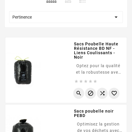

Pertinence
Sacs Poubelle Haute
Résistance BD NF -
Liens Coulissants -
Noir
Optez pour la qualité
et la robustesse avec
notre gamme de sacs





poubelle BD certifiés
NF . Fabriqués en




polyéthylène basse
densité, ces sacs
Sacs poubelle noir
offrent une excellente
PEBD
résistance à la
Optimisez la gestion
perforation et à la
de vos déchets avec
déchirure. Grâce à leur