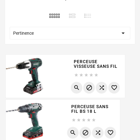

Pertinence
PERCEUSE
VISSEUSE SANS FIL









PERCEUSE SANS
FIL BS 18 L








