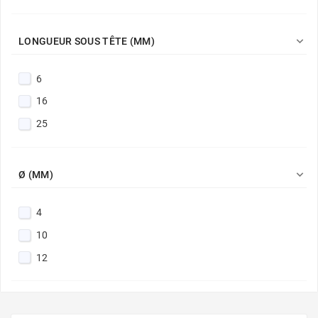

LONGUEUR SOUS TÊTE (MM)
6
16
25

Ø (MM)
4
10
12