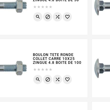
ZINGUE 4.8 BOITE DE 50









BOULON TETE RONDE
COLLET CARRE 10X25
ZINGUE 4.8 BOITE DE 100








