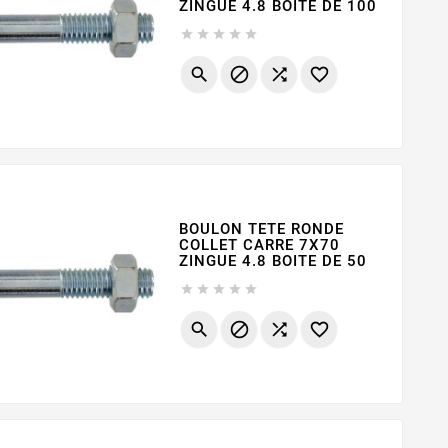
ZINGUE 4.8 BOITE DE 100









BOULON TETE RONDE
COLLET CARRE 7X70
ZINGUE 4.8 BOITE DE 50








