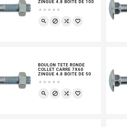
ZINGUE 4.8 BOITE DE 100









BOULON TETE RONDE
COLLET CARRE 7X60
ZINGUE 4.8 BOITE DE 50








