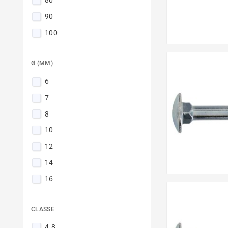
80
90
100
110
Ø (MM)
120
130
6
140
7
150
8
160
10
180
12
200
14
225
16
250
CLASSE
4.8