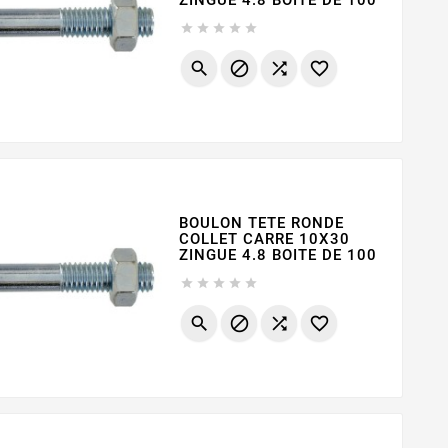
ZINGUE 4.8 BOITE DE 100









BOULON TETE RONDE
COLLET CARRE 10X30
ZINGUE 4.8 BOITE DE 100








