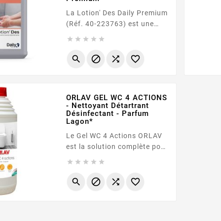
La Lotion' Des Daily Premium
(Réf. 40-223763) est une
solution lavante





désinfectante haute
performance en format




économique de 5 litres.
Spécifiquement formulée
sans parfum , elle est
ORLAV GEL WC 4 ACTIONS
parfaite pour les secteurs de
- Nettoyant Détartrant
l'agroalimentaire, de la
Désinfectant - Parfum
Lagon*
restauration et de la santé.
Elle assure une...
Le Gel WC 4 Actions ORLAV
est la solution complète pour
l'hygiène de vos sanitaires.





Grâce à sa formule
visqueuse et son flacon flex




orientable, il adhère aux
parois pour détartrer en
profondeur, désincruster le