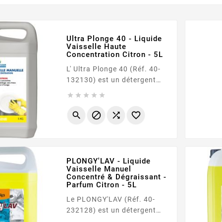
Ultra Plonge 40 - Liquide
Vaisselle Haute
Concentration Citron - 5L
L' Ultra Plonge 40 (Réf. 40-
132130) est un détergent
liquide moussant à haute





concentration, spécialement
formulé pour le nettoyage




manuel intensif de la
vaisselle, de la verrerie et de
tous les ustensiles de
cuisine. Grâce à sa teneur
PLONGY'LAV - Liquide
élevée en agents de surface
Vaisselle Manuel
Concentré & Dégraissant -
(15 à 30%), il garantit un
Parfum Citron - 5L
dégraissage impeccable
Le PLONGY'LAV (Réf. 40-
même à faible dose,
232128) est un détergent
offrant...
liquide concentré et