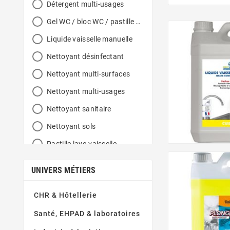
Détergent multi-usages
Gel WC / bloc WC / pastille WC
Liquide vaisselle manuelle
Nettoyant désinfectant
Nettoyant multi-surfaces
Nettoyant multi-usages
Nettoyant sanitaire
Nettoyant sols
Pastille lave-vaisselle
Savon mains bactéricide
UNIVERS MÉTIERS
Savon mains désinfectante
CHR & Hôtellerie
Santé, EHPAD & laboratoires