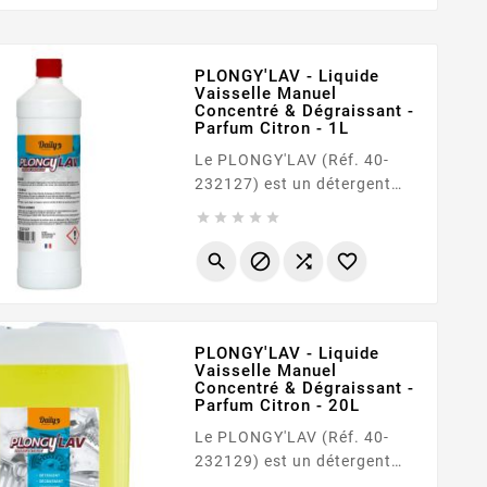
PLONGY'LAV - Liquide
Vaisselle Manuel
Concentré & Dégraissant -
Parfum Citron - 1L
Le PLONGY'LAV (Réf. 40-
232127) est un détergent
liquide concentré





spécialement conçu pour le
nettoyage manuel de la




vaisselle, de la verrerie et des
ustensiles de cuisine. Grâce
à son fort pouvoir
dégraissant et sa mousse
PLONGY'LAV - Liquide
Vaisselle Manuel
onctueuse, il élimine
Concentré & Dégraissant -
rapidement les résidus
Parfum Citron - 20L
alimentaires tout en laissant
Le PLONGY'LAV (Réf. 40-
une agréable odeur de
232129) est un détergent
citron. Sa formule est...
liquide moussant hautement