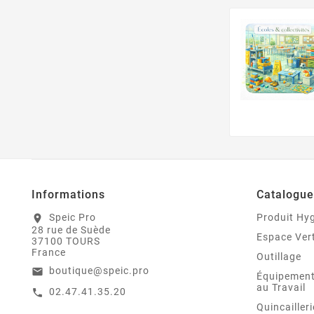
Informations
Catalogue
Speic Pro
Produit Hy
location_on
28 rue de Suède
Espace Ver
37100 TOURS
France
Outillage
boutique@speic.pro
email
Équipement
au Travail
02.47.41.35.20
call
Quincailleri