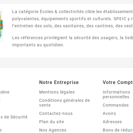
tartre ancien et éliminer
99,9% des bactéries. Son
La catégorie Écoles & collectivités cible les établissements
parfum Lagon laisse une
polyvalentes, équipements sportifs et culturels. SPEIC y 
fraîcheur durable dans vos
l’entretien des sols, des sanitaires, des cantines, des v
toilettes. ...
Les références privilégient la sécurité des usagers, la lisi
importants au quotidien.
Notre Entreprise
Votre Compt
giène
Mentions légales
Informations
personnelles
t
Conditions générales de
vente
Commandes
Contactez-nous
Avoirs
s de Sécurité
Plan du site
Adresses
e
Nos Agences
Bons de réduc