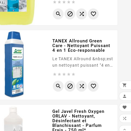





concentré, conçu pour le
nettoyage manuel intensif de




la vaisselle, de la verrerie et
de l'ensemble du matériel de
cuisine. Ce format de 20
litres est particulièrement
TANEX Allround Green
adapté aux établissements à
Care - Nettoyant Puissant
4 en 1 Éco-responsable
fort débit et aux cuisines
centrales, garantissant un
Le TANEX Allround &nbsp;est
coût à l'usage...
un nettoyant puissant "4 en
1" conçu pour l'entretien de





toutes les surfaces lavables.
Certifié Ecolabel et Cradle to





Cradle , il allie une

performance de nettoyage
exceptionnelle à un respect

total de...
Gel Javel Fresh Oxygen
ORLAV - Nettoyant,

Désinfectant et
Blanchissant - Parfum

Frais - 750 ml*