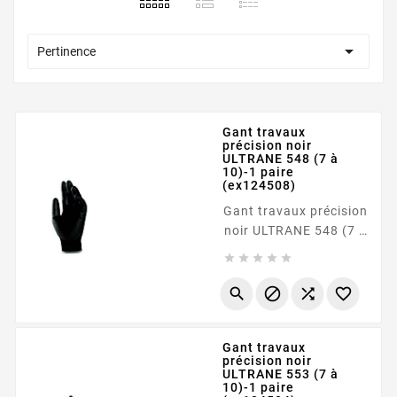

Pertinence
Gant travaux
précision noir
ULTRANE 548 (7 à
10)-1 paire
(ex124508)
Gant travaux précision
noir ULTRANE 548 (7 à
10)-1 paire (ex124508)









Gant travaux
précision noir
ULTRANE 553 (7 à
10)-1 paire