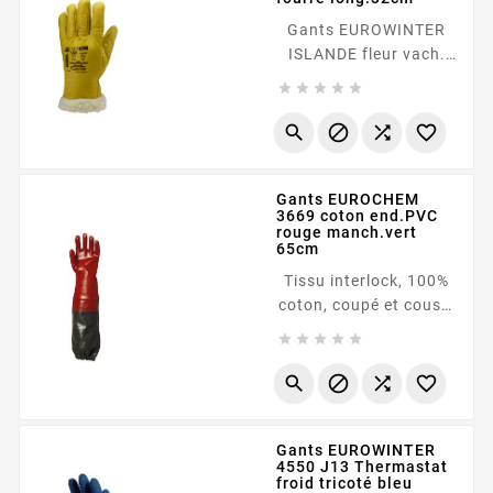
Gants EUROWINTER
ISLANDE fleur vach.
fourré long.32cm Cuir





de vachette pleine
fleur jaune, Fourrure




synthétique en
polyamide, Elastique
Gants EUROCHEM
de serrage sur la
3669 coton end.PVC
paume, Manchette de
rouge manch.vert
sécurité, longueur
65cm
totale 32cm Fiche
Tissu interlock, 100%
technique &nbsp; <a...
coton, coupé et cousu,
Enduction totale en





PVC rouge, Manchette
extra-longue en PVC




vert, avec élastique,
Longueur 65cm Fiche
Gants EUROWINTER
technique &nbsp; <a...
4550 J13 Thermastat
froid tricoté bleu