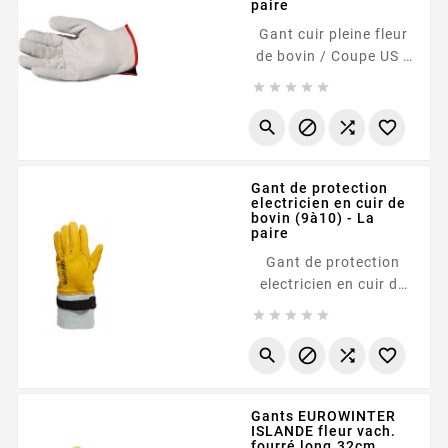
paire
Gant cuir pleine fleur
de bovin / Coupe US /
Blanc (8ou10) - 1 paire









Gant de protection
electricien en cuir de
bovin (9à10) - La
paire
Gant de protection
electricien en cuir de
bovin (9à10) - La paire









Gants EUROWINTER
ISLANDE fleur vach.
fourré long.32cm