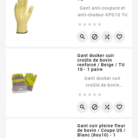
Gant anti-coupure et
anti-chaleur KPG10 TU









Gant docker cuir
croûte de bovin
renforcé / Beige / TU
10 - 1 paire
Gant docker cuir
croûte de bovin
renforcé / Beige / TU





10 - 1 paire




Gant cuir pleine fleur
de bovin / Coupe US /
Blanc (8ou10) - 1