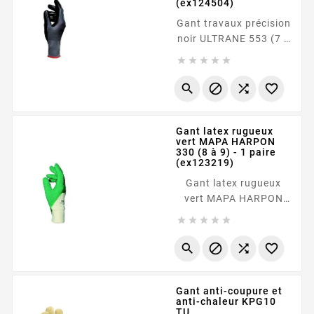
(ex124504)
Gant travaux précision
noir ULTRANE 553 (7 à
10)-1 paire (ex124504)









Gant latex rugueux
vert MAPA HARPON
330 (8 à 9) - 1 paire
(ex123219)
Gant latex rugueux
vert MAPA HARPON
330 (8 à 9) - 1 paire





(ex123219)




Gant anti-coupure et
anti-chaleur KPG10
TU