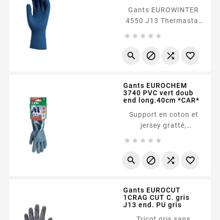
Gants EUROWINTER
4550 J13 Thermastat
froid tricoté bleu Tricot





bleu sans couture à
base de Thermolite




(95%) et Lycra (5%),
Poignet tricot
Gants EUROCHEM
3740 PVC vert doub
end long.40cm *CAR*
Support en coton et
jersey gratté,
Enduction totale en





PVC vert, Double
enduction sur la main,




avec finition "grainée",
Manchette de sécurité,
Gants EUROCUT
coupe feston,
1CRAG CUT C. gris
Longueur 40cm Fiche
J13 end. PU gris
technique
Tricot gris sans